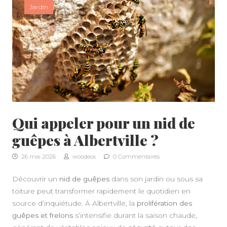
Jardin
Qui appeler pour un nid de
guêpes à Albertville ?
26 mai 2026
woodeos
0 Commentaires
Découvrir un
nid de guêpes
dans son jardin ou sous sa
toiture peut transformer rapidement le quotidien en
source d’inquiétude. À Albertville, la
prolifération des
guêpes et frelons
s’intensifie durant la saison chaude,