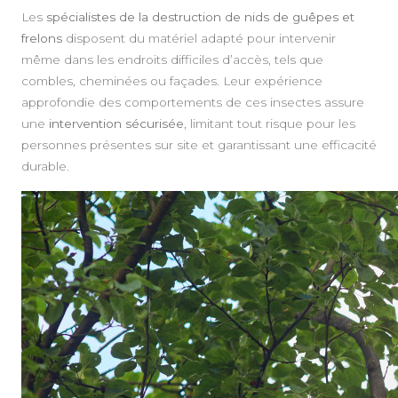
Les
spécialistes de la destruction de nids de guêpes et
frelons
disposent du matériel adapté pour intervenir
même dans les endroits difficiles d’accès, tels que
combles, cheminées ou façades. Leur expérience
approfondie des comportements de ces insectes assure
une
intervention sécurisée
, limitant tout risque pour les
personnes présentes sur site et garantissant une efficacité
durable.