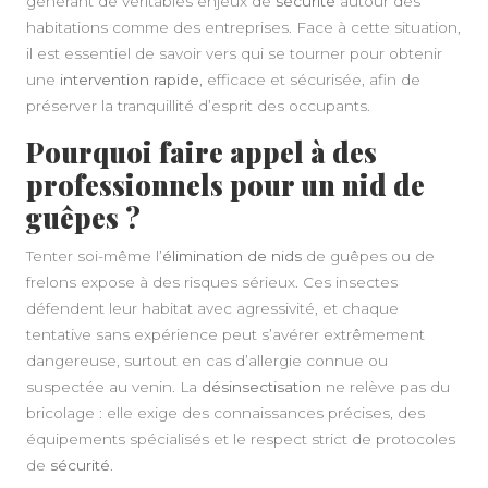
générant de véritables enjeux de
sécurité
autour des
habitations comme des entreprises. Face à cette situation,
il est essentiel de savoir vers qui se tourner pour obtenir
une
intervention rapide
, efficace et sécurisée, afin de
préserver la tranquillité d’esprit des occupants.
Pourquoi faire appel à des
professionnels pour un nid de
guêpes ?
Tenter soi-même l’
élimination de nids
de guêpes ou de
frelons expose à des risques sérieux. Ces insectes
défendent leur habitat avec agressivité, et chaque
tentative sans expérience peut s’avérer extrêmement
dangereuse, surtout en cas d’allergie connue ou
suspectée au venin. La
désinsectisation
ne relève pas du
bricolage : elle exige des connaissances précises, des
équipements spécialisés et le respect strict de protocoles
de
sécurité
.